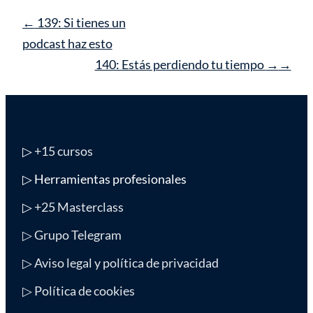
Navegación
←
139: Si tienes un
de
podcast haz esto
entrada
140: Estás perdiendo tu tiempo
→
▷
+15 cursos
▷ Herramientas profesionales
▷
+25 Masterclass
▷ Grupo Telegram
▷ Aviso legal y política de privacidad
▷ Política de cookies