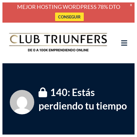
MEJOR HOSTING WORDPRESS 78% DTO
X
CONSEGUIR
Saltar
Club Triunfers
Club de Emprendedores Online
al
contenido
Tog
Mob
Me
140: Estás
perdiendo tu tiempo