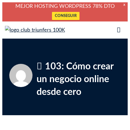
X
MEJOR HOSTING WORDPRESS 78% DTO
CONSEGUIR
Saltar
Club Triunfers
Club de Emprendedores Online
al
Tog
contenido
Mob
Me
103: Cómo crear
un negocio online
desde cero