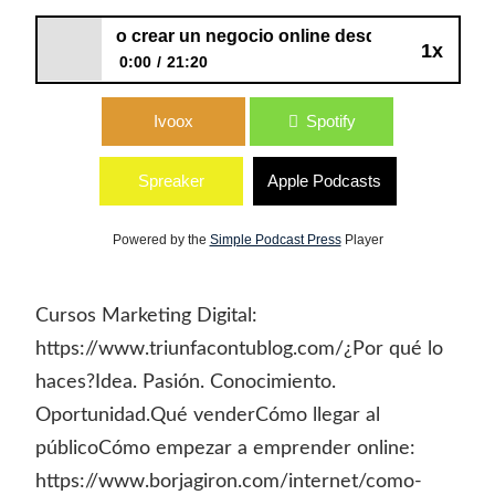
103: Cómo crear un negocio online desde cero
1x
0:00
21:20
103: Cómo crear un negocio online
Ivoox
Spotify
desde cero
Spreaker
Apple Podcasts
Powered by the
Simple Podcast Press
Player
Cursos Marketing Digital:
https://www.triunfacontublog.com/¿Por qué lo
haces?Idea. Pasión. Conocimiento.
Oportunidad.Qué venderCómo llegar al
públicoCómo empezar a emprender online:
https://www.borjagiron.com/internet/como-