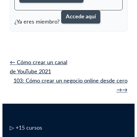
Accede aquí
¿Ya eres miembro?
Navegación
←
Cómo crear un canal
de
de YouTube 2021
entrada
103: Cómo crear un negocio online desde cero
→
▷
+15 cursos