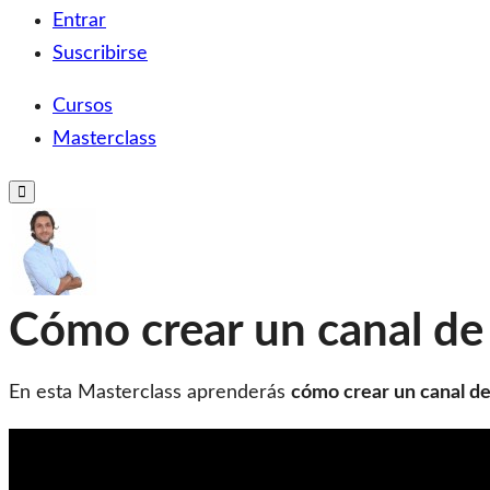
al
Club Triunfers
Club de Emprendedores Online
Entrar
contenido
Suscribirse
Cursos
Masterclass
Toggle
Mobile
Menu
Cómo crear un canal d
En esta Masterclass aprenderás
cómo crear un canal d