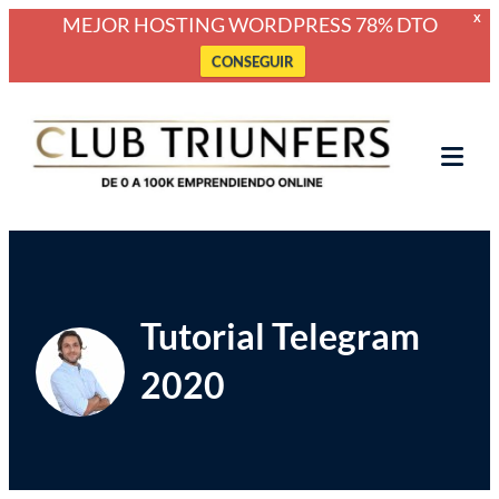
MEJOR HOSTING WORDPRESS 78% DTO
X
CONSEGUIR
Saltar
Club Triunfers
Club de Emprendedores Online
al
contenido
Tog
Mob
Me
Tutorial Telegram
2020