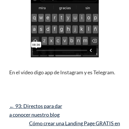
En el vídeo digo app de Instagram y es Telegram.
Navegación
←
93: Directos para dar
de
a conocer nuestro blog
entrada
Cómo crear una Landing Page GRATIS en