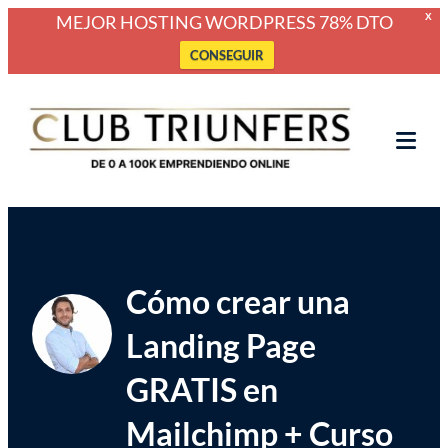
MEJOR HOSTING WORDPRESS 78% DTO
X
CONSEGUIR
Saltar
Club Triunfers
Club de Emprendedores Online
al
contenido
Tog
Mob
Me
Cómo crear una
Landing Page
GRATIS en
Mailchimp + Curso