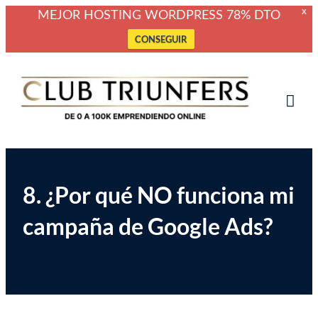
X
MEJOR HOSTING WORDPRESS 78% DTO
CONSEGUIR
Saltar
Club Triunfers
Club de Emprendedores Online
al
contenido
Tog
Mob
Me
8. ¿Por qué NO funciona mi
campaña de Google Ads?