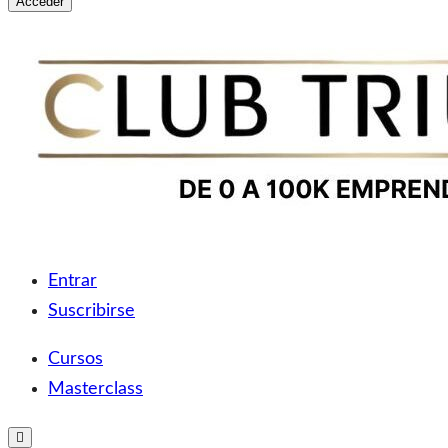
Acceder
Saltar
al
contenido
Club Triunfers
Club de Emprendedores Online
Entrar
Suscribirse
Cursos
Masterclass