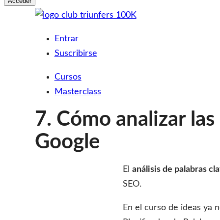
Acceder
Saltar
al
Club Triunfers
Club de Emprendedores Online
Entrar
contenido
Suscribirse
Cursos
Masterclass
7. Cómo analizar las
Google
El
análisis de palabras cl
SEO.
En el curso de ideas ya