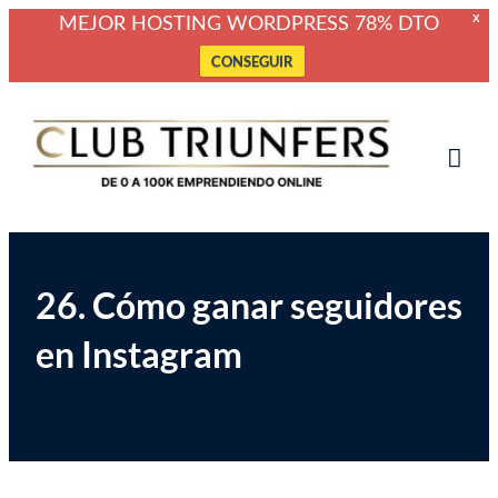
X
MEJOR HOSTING WORDPRESS 78% DTO
CONSEGUIR
Saltar
Club Triunfers
Club de Emprendedores Online
al
contenido
Tog
Mob
Me
26. Cómo ganar seguidores
en Instagram