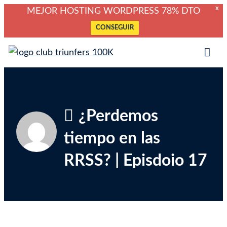
X
MEJOR HOSTING WORDPRESS 78% DTO
CONSEGUIR
Saltar
Club Triunfers
Club de Emprendedores Online
al
Tog
contenido
Mob
Me
¿Perdemos
tiempo en las
RRSS? | Episdoio 17