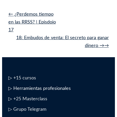
Navegación
←
¿Perdemos tiempo
de
en las RRSS? | Episdoio
entrada
17
18: Embudos de venta: El secreto para ganar
dinero
→
▷
+15 cursos
▷ Herramientas profesionales
▷
+25 Masterclass
▷ Grupo Telegram