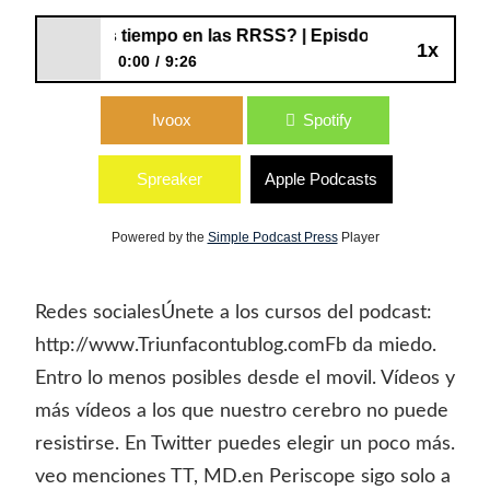
¿Perdemos tiempo en las RRSS? | Episdoio 17
1x
0:00
9:26
¿Perdemos tiempo en las RRSS? |
Ivoox
Spotify
Episdoio 17
Spreaker
Apple Podcasts
Powered by the
Simple Podcast Press
Player
Redes socialesÚnete a los cursos del podcast:
http://www.Triunfacontublog.comFb da miedo.
Entro lo menos posibles desde el movil. Vídeos y
más vídeos a los que nuestro cerebro no puede
resistirse. En Twitter puedes elegir un poco más.
veo menciones TT, MD.en Periscope sigo solo a