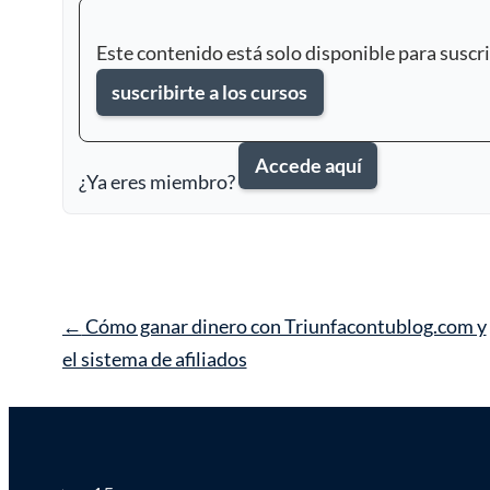
Este contenido está solo disponible para suscr
suscribirte a los cursos
Accede aquí
¿Ya eres miembro?
Navegación
←
Cómo ganar dinero con Triunfacontublog.com y
de
el sistema de afiliados
entrada