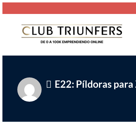
Saltar
Club Triunfers
Club de Emprendedores Online
al
contenido
E22: Píldoras par