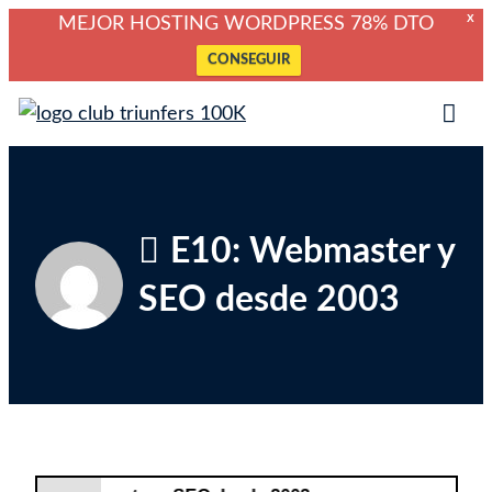
X
MEJOR HOSTING WORDPRESS 78% DTO
CONSEGUIR
Saltar
Club Triunfers
Club de Emprendedores Online
al
Tog
contenido
Mob
Me
E10: Webmaster y
SEO desde 2003