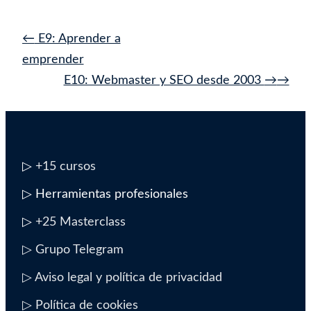
Navegación
←
E9: Aprender a
de
emprender
entrada
E10: Webmaster y SEO desde 2003
→
▷
+15 cursos
▷ Herramientas profesionales
▷
+25 Masterclass
▷ Grupo Telegram
▷ Aviso legal y política de privacidad
▷ Política de cookies