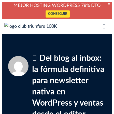
X
MEJOR HOSTING WORDPRESS 78% DTO
CONSEGUIR
Saltar
Club Triunfers
Club de Emprendedores Online
al
Tog
contenido
Mob
Me
Del blog al inbox:
la fórmula definitiva
para newsletter
nativa en
WordPress y ventas