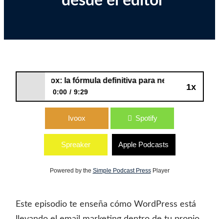
desde el editor
l blog al inbox: la fórmula definitiva para newsletter nativ
1x
0:00
9:29
Del blog al inbox: la fórmula definitiva
Ivoox
Spotify
para newsletter nativa en WordPress y
ventas desde el editor
Spreaker
Apple Podcasts
Powered by the
Simple Podcast Press
Player
Este episodio te enseña cómo WordPress está
llevando el email marketing dentro de tu propio