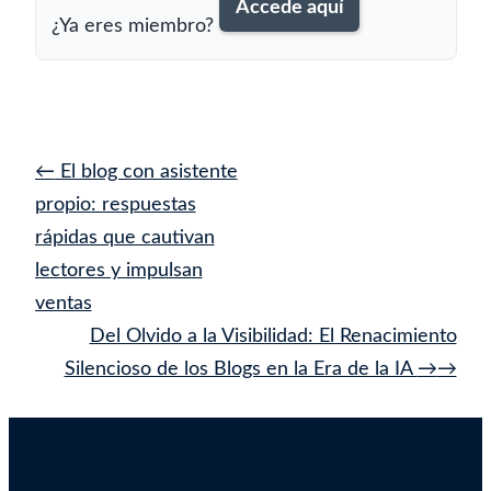
Accede aquí
¿Ya eres miembro?
Navegación
←
El blog con asistente
de
propio: respuestas
entrada
rápidas que cautivan
lectores y impulsan
ventas
Del Olvido a la Visibilidad: El Renacimiento
Silencioso de los Blogs en la Era de la IA
→