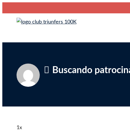
Saltar
Club Triunfers
Club de Emprendedores Online
al
contenido
Buscando patrocin
1x