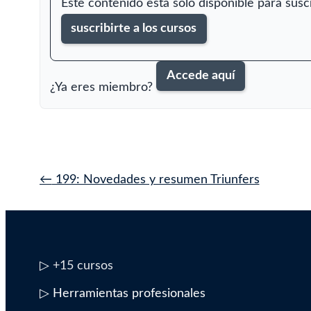
Este contenido está solo disponible para sus
suscribirte a los cursos
Accede aquí
¿Ya eres miembro?
Navegación
←
199: Novedades y resumen Triunfers
de
entrada
▷
+15 cursos
▷ Herramientas profesionales