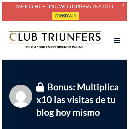
MEJOR HOSTING WORDPRESS 78% DTO
X
CONSEGUIR
Saltar
Club Triunfers
Club de Emprendedores Online
al
contenido
Tog
Mob
Me
Bonus: Multiplica
x10 las visitas de tu
blog hoy mismo