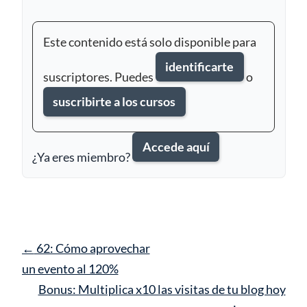
Este contenido está solo disponible para
identificarte
suscriptores. Puedes
o
suscribirte a los cursos
Accede aquí
¿Ya eres miembro?
Navegación
←
62: Cómo aprovechar
de
un evento al 120%
entrada
Bonus: Multiplica x10 las visitas de tu blog hoy