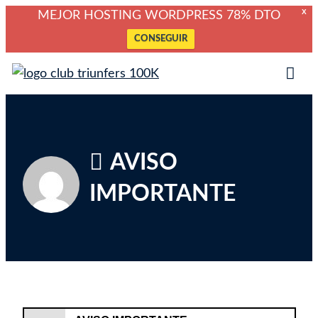
X
MEJOR HOSTING WORDPRESS 78% DTO
CONSEGUIR
Saltar
Club Triunfers
Club de Emprendedores Online
al
Tog
contenido
Mob
Me
AVISO
IMPORTANTE