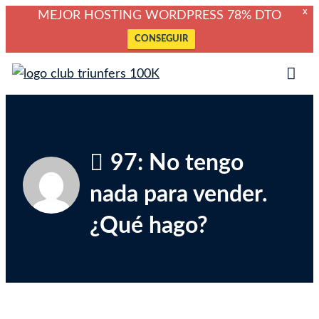
X
MEJOR HOSTING WORDPRESS 78% DTO
CONSEGUIR
Saltar
Club Triunfers
Club de Emprendedores Online
al
Tog
contenido
Mob
Me
97: No tengo
nada para vender.
¿Qué hago?