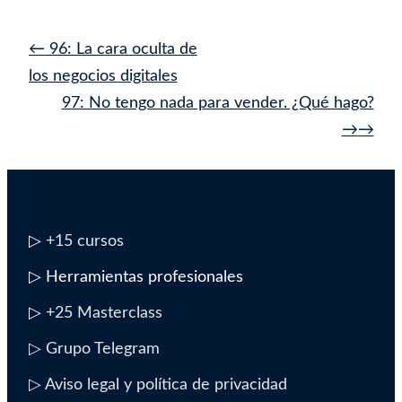
Navegación
←
96: La cara oculta de
de
los negocios digitales
entrada
97: No tengo nada para vender. ¿Qué hago?
→
▷
+15 cursos
▷ Herramientas profesionales
▷
+25 Masterclass
▷ Grupo Telegram
▷ Aviso legal y política de privacidad