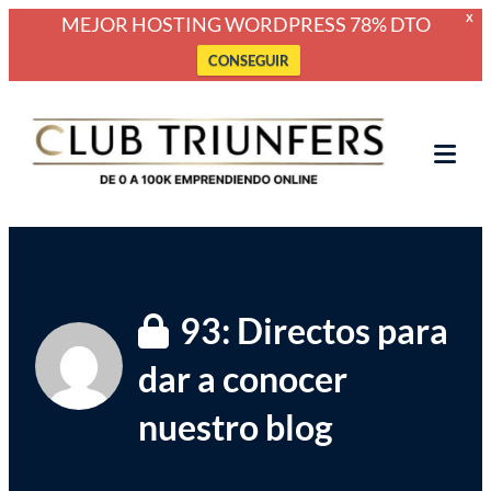
MEJOR HOSTING WORDPRESS 78% DTO
X
CONSEGUIR
Saltar
Club Triunfers
Club de Emprendedores Online
al
contenido
Tog
Mob
Me
93: Directos para
dar a conocer
nuestro blog