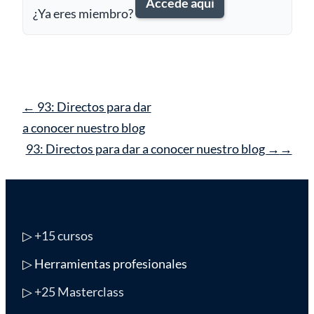
Accede aquí
¿Ya eres miembro?
Navegación
←
93: Directos para dar
de
a conocer nuestro blog
entrada
93: Directos para dar a conocer nuestro blog
→
▷
+15 cursos
▷ Herramientas profesionales
▷
+25 Masterclass