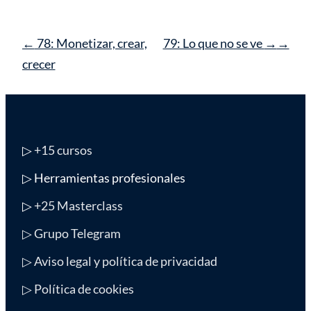
Navegación
←
78: Monetizar, crear,
79: Lo que no se ve
→
de
crecer
entrada
▷
+15 cursos
▷ Herramientas profesionales
▷
+25 Masterclass
▷ Grupo Telegram
▷ Aviso legal y política de privacidad
▷ Política de cookies