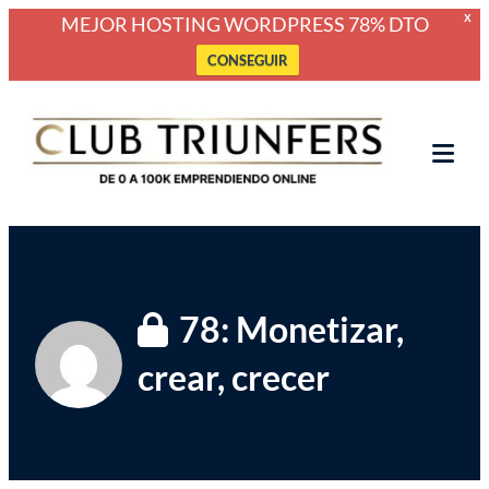
MEJOR HOSTING WORDPRESS 78% DTO
X
CONSEGUIR
Saltar
Club Triunfers
Club de Emprendedores Online
al
contenido
Tog
Mob
Me
78: Monetizar,
crear, crecer