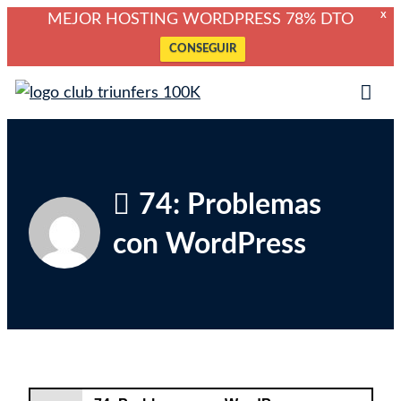
X
MEJOR HOSTING WORDPRESS 78% DTO
CONSEGUIR
Saltar
Club Triunfers
Club de Emprendedores Online
al
Tog
contenido
Mob
Me
74: Problemas
con WordPress