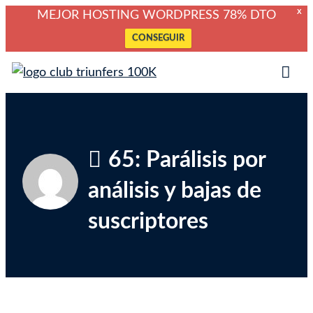
X
MEJOR HOSTING WORDPRESS 78% DTO
CONSEGUIR
Saltar
Club Triunfers
Club de Emprendedores Online
al
Tog
contenido
Mob
Me
65: Parálisis por
análisis y bajas de
suscriptores