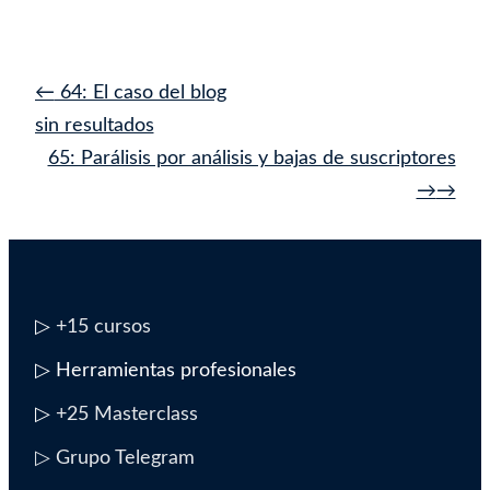
Navegación
←
64: El caso del blog
de
sin resultados
entrada
65: Parálisis por análisis y bajas de suscriptores
→
▷
+15 cursos
▷ Herramientas profesionales
▷
+25 Masterclass
▷ Grupo Telegram