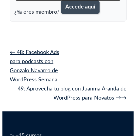
Accede aquí
¿Ya eres miembro?
Navegación
←
48: Facebook Ads
de
para podcasts con
entrada
Gonzalo Navarro de
WordPress Semanal
49: Aprovecha tu blog con Juanma Aranda de
WordPress para Novatos
→
▷
+15 cursos