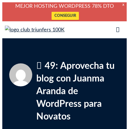
X
MEJOR HOSTING WORDPRESS 78% DTO
CONSEGUIR
Saltar
Club Triunfers
Club de Emprendedores Online
al
Tog
contenido
Mob
Me
49: Aprovecha tu
blog con Juanma
Aranda de
WordPress para
Novatos