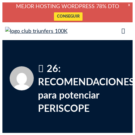
X
MEJOR HOSTING WORDPRESS 78% DTO
CONSEGUIR
Saltar
Club Triunfers
Club de Emprendedores Online
al
Tog
contenido
Mob
Me
26:
RECOMENDACIONES
para potenciar
PERISCOPE