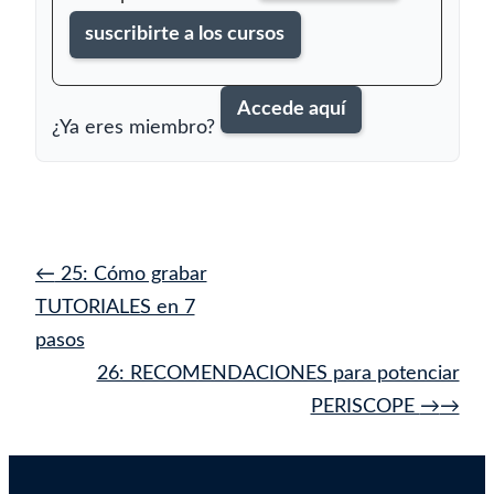
suscribirte a los cursos
Accede aquí
¿Ya eres miembro?
Navegación
←
25: Cómo grabar
de
TUTORIALES en 7
entrada
pasos
26: RECOMENDACIONES para potenciar
PERISCOPE
→