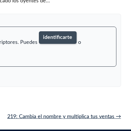
icado los oyentes de…
identificarte
criptores. Puedes
o
219: Cambia el nombre y multiplica tus ventas
→