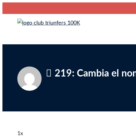
Saltar
Club Triunfers
Club de Emprendedores Online
al
contenido
219: Cambia el nom
1x