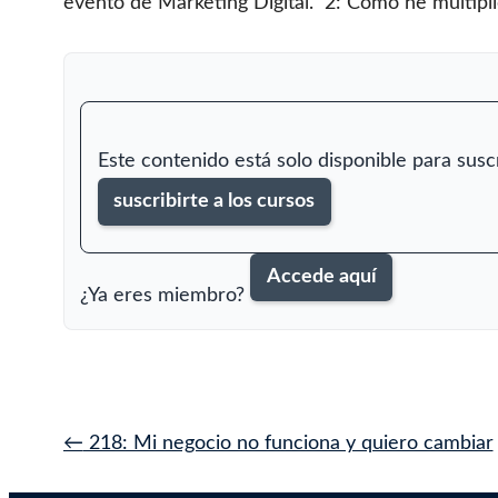
evento de Marketing Digital. 2: Cómo he multipl
Este contenido está solo disponible para sus
suscribirte a los cursos
Accede aquí
¿Ya eres miembro?
Navegación
←
218: Mi negocio no funciona y quiero cambiar
de