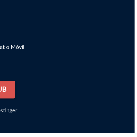
et o Móvil
UB
stinger