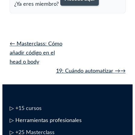
¿Ya eres miembro?
Navegación
←
Masterclass: Cómo
de
añadir código en el
entrada
head o body
19: Cuándo automatizar
→
▷
+15 cursos
▷ Herramientas profesionales
▷
+25 Masterclass