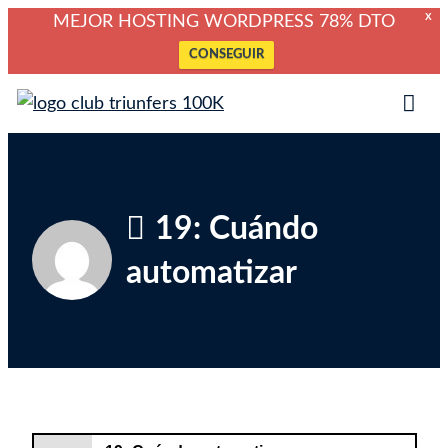
X
MEJOR HOSTING WORDPRESS 78% DTO
CONSEGUIR
Saltar
Club Triunfers
Club de Emprendedores Online
al
Tog
contenido
Mob
Me
19: Cuándo
automatizar