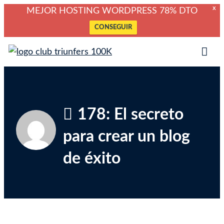
X
MEJOR HOSTING WORDPRESS 78% DTO
CONSEGUIR
Saltar
Club Triunfers
Club de Emprendedores Online
al
Tog
contenido
Mob
Me
178: El secreto
para crear un blog
de éxito