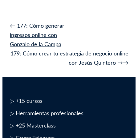
Navegación
←
177: Cómo generar
de
ingresos online con
entrada
Gonzalo de la Campa
179: Cómo crear tu estrategia de negocio online
con Jesús Quintero
→
▷
+15 cursos
▷ Herramientas profesionales
▷
+25 Masterclass