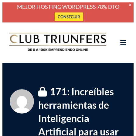
MEJOR HOSTING WORDPRESS 78% DTO
X
CONSEGUIR
Saltar
Club Triunfers
Club de Emprendedores Online
al
contenido
Tog
Mob
Me
171: Increíbles
herramientas de
Inteligencia
Artificial para usar