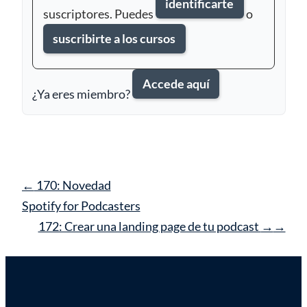
identificarte
suscriptores. Puedes
o
suscribirte a los cursos
Accede aquí
¿Ya eres miembro?
Navegación
←
170: Novedad
de
Spotify for Podcasters
entrada
172: Crear una landing page de tu podcast
→