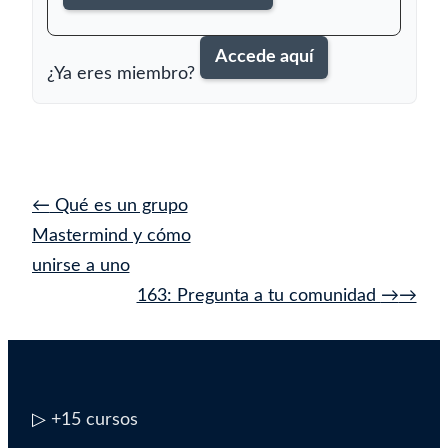
Accede aquí
¿Ya eres miembro?
Navegación
←
Qué es un grupo
de
Mastermind y cómo
entrada
unirse a uno
163: Pregunta a tu comunidad
→
▷
+15 cursos