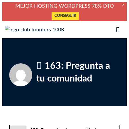
X
MEJOR HOSTING WORDPRESS 78% DTO
CONSEGUIR
Saltar
Club Triunfers
Club de Emprendedores Online
al
Tog
contenido
Mob
Me
163: Pregunta a
tu comunidad