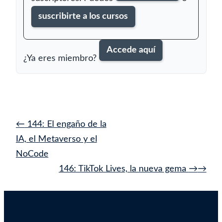
suscribirte a los cursos
Accede aquí
¿Ya eres miembro?
Navegación
←
144: El engaño de la
de
IA, el Metaverso y el
entrada
NoCode
146: TikTok Lives, la nueva gema
→