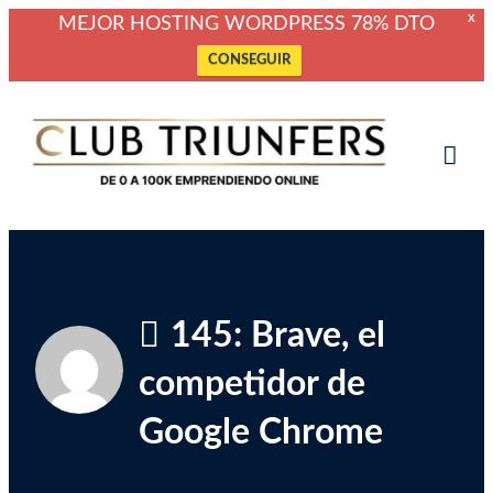
X
MEJOR HOSTING WORDPRESS 78% DTO
CONSEGUIR
Saltar
Club Triunfers
Club de Emprendedores Online
al
contenido
Tog
Mob
Me
145: Brave, el
competidor de
Google Chrome