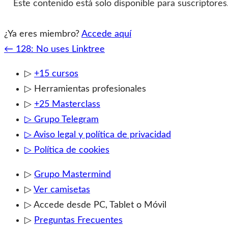
Este contenido está solo disponible para suscriptore
¿Ya eres miembro?
Accede aquí
Navegación
←
128: No uses Linktree
de
▷
+15 cursos
entrada
▷ Herramientas profesionales
▷
+25 Masterclass
▷ Grupo Telegram
▷ Aviso legal y política de privacidad
▷ Política de cookies
▷
Grupo Mastermind
▷
Ver camisetas
▷ Accede desde PC, Tablet o Móvil
▷
Preguntas Frecuentes