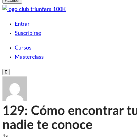
Acceder
Saltar
al
Club Triunfers
Club de Emprendedores Online
Entrar
contenido
Suscribirse
Cursos
Masterclass
Toggle
Mobile
Menu
129: Cómo encontrar tu
nadie te conoce
1x