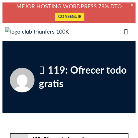
X
MEJOR HOSTING WORDPRESS 78% DTO
CONSEGUIR
Saltar
Club Triunfers
Club de Emprendedores Online
al
Tog
contenido
Mob
Me
119: Ofrecer todo
gratis