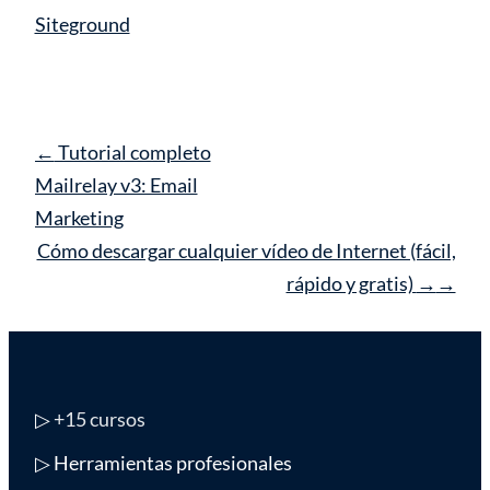
Siteground
Navegación
←
Tutorial completo
de
Mailrelay v3: Email
entrada
Marketing
Cómo descargar cualquier vídeo de Internet (fácil,
rápido y gratis)
→
▷
+15 cursos
▷ Herramientas profesionales