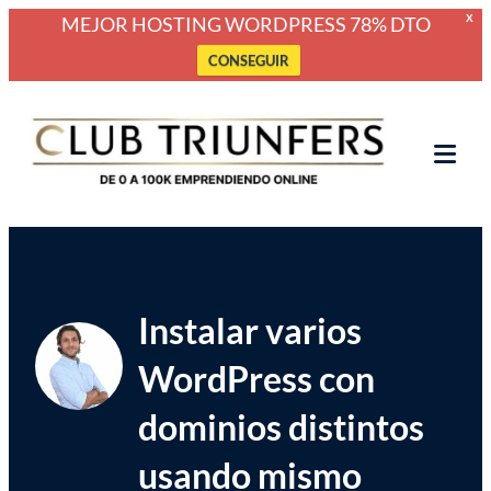
MEJOR HOSTING WORDPRESS 78% DTO
X
CONSEGUIR
Saltar
Club Triunfers
Club de Emprendedores Online
al
contenido
Tog
Mob
Me
Instalar varios
WordPress con
dominios distintos
usando mismo