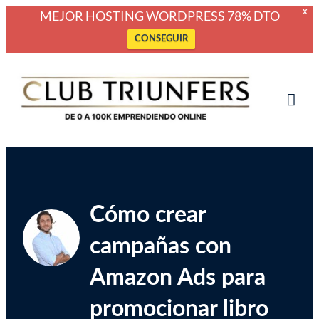
MEJOR HOSTING WORDPRESS 78% DTO
X
CONSEGUIR
Saltar
Club de Emprendedores Online
Club Triunfers
al
contenido
Tog
Mob
Me
Cómo crear
campañas con
Amazon Ads para
promocionar libro