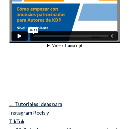
Navegación
←
Tutoriales Ideas para
de
Instagram Reels y
entrada
TikTok