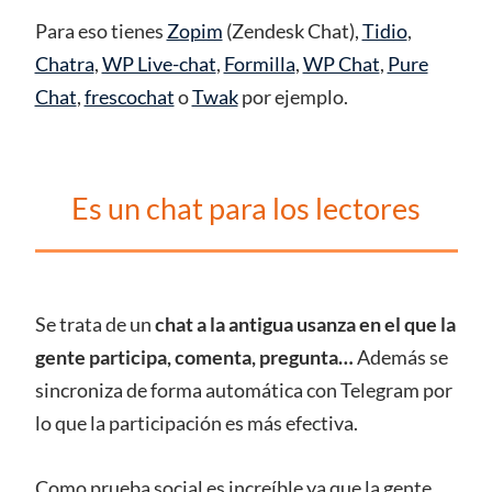
Para eso tienes
Zopim
(Zendesk Chat),
Tidio
,
Chatra
,
WP Live-chat
,
Formilla
,
WP Chat
,
Pure
Chat
,
frescochat
o
Twak
por ejemplo.
Es un chat para los lectores
Se trata de un
chat a la antigua usanza en el que la
gente participa, comenta, pregunta…
Además se
sincroniza de forma automática con Telegram por
lo que la participación es más efectiva.
Como prueba social es increíble ya que la gente