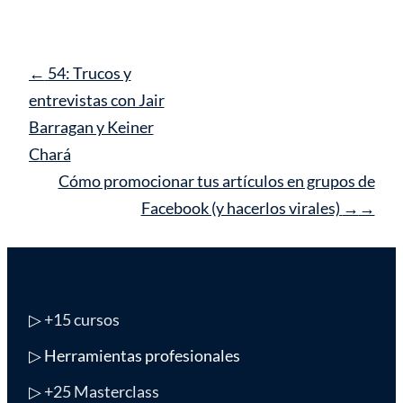
Navegación
←
54: Trucos y
de
entrevistas con Jair
entrada
Barragan y Keiner
Chará
Cómo promocionar tus artículos en grupos de
Facebook (y hacerlos virales)
→
▷
+15 cursos
▷ Herramientas profesionales
▷
+25 Masterclass