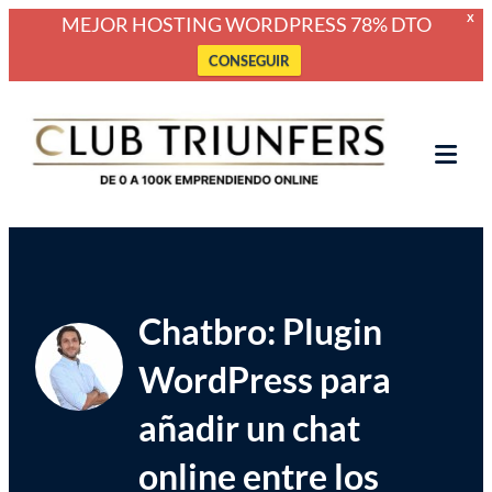
MEJOR HOSTING WORDPRESS 78% DTO
X
CONSEGUIR
Saltar
Club Triunfers
Club de Emprendedores Online
al
contenido
Tog
Mob
Me
Chatbro: Plugin
WordPress para
añadir un chat
online entre los