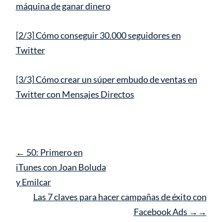
máquina de ganar dinero
[2/3] Cómo conseguir 30.000 seguidores en
Twitter
[3/3] Cómo crear un súper embudo de ventas en
Twitter con Mensajes Directos
Navegación
←
50: Primero en
de
iTunes con Joan Boluda
entrada
y Emilcar
Las 7 claves para hacer campañas de éxito con
Facebook Ads
→