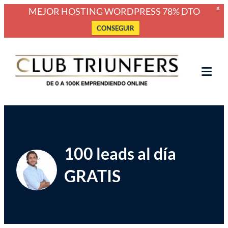
MEJOR HOSTING WORDPRESS 78% DTO
X
CONSEGUIR
Saltar
Club Triunfers
Club de Emprendedores Online
al
contenido
Tog
Mob
Me
100 leads al día
GRATIS