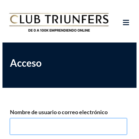
Saltar
Club de Emprendedores Online
Club Triunfers
al
contenido
Tog
Mob
Me
Acceso
Nombre de usuario o correo electrónico