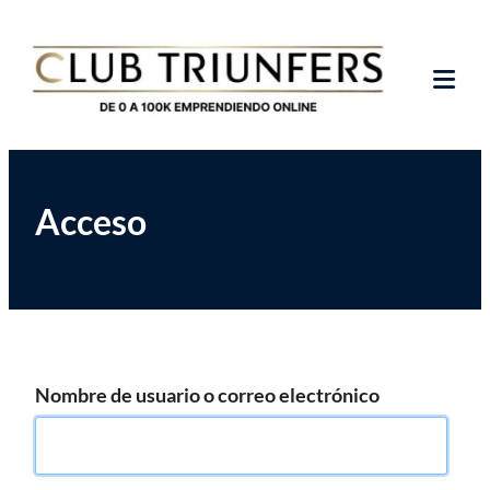
Saltar
Club de Emprendedores Online
Club Triunfers
al
contenido
Tog
Mob
Me
Acceso
Nombre de usuario o correo electrónico