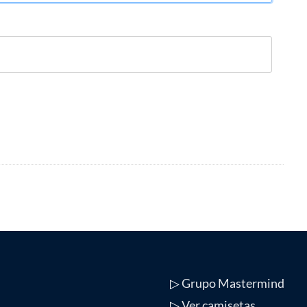
▷
Grupo Mastermind
▷
Ver camisetas