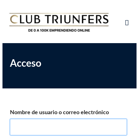
Saltar
Club de Emprendedores Online
Club Triunfers
al
contenido
Tog
Mob
Me
Acceso
Nombre de usuario o correo electrónico