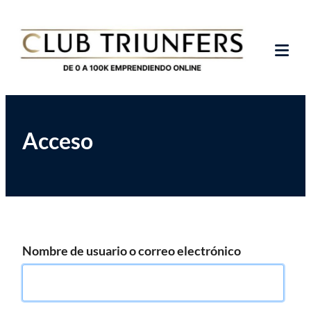
Saltar
Club de Emprendedores Online
Club Triunfers
al
contenido
Tog
Mob
Me
Acceso
Nombre de usuario o correo electrónico