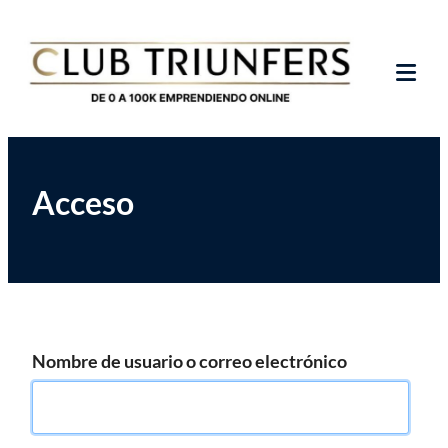
Saltar
Club de Emprendedores Online
Club Triunfers
al
contenido
Tog
Mob
Me
Acceso
Nombre de usuario o correo electrónico