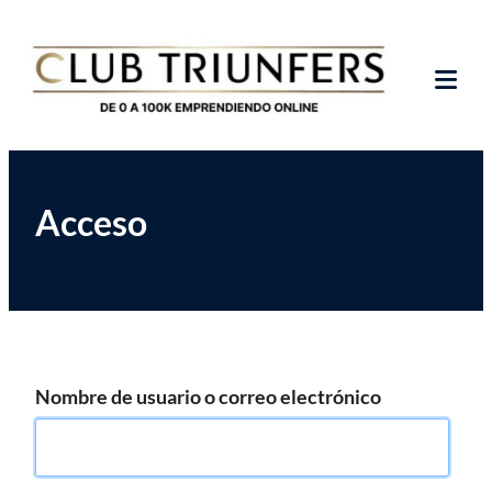
Saltar
Club de Emprendedores Online
Club Triunfers
al
contenido
Tog
Mob
Me
Acceso
Nombre de usuario o correo electrónico