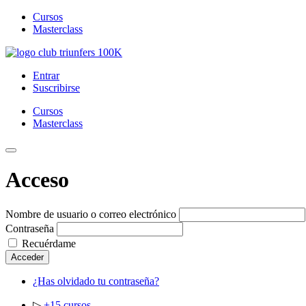
Cursos
Masterclass
Saltar
al
Club Triunfers
Club de Emprendedores Online
Entrar
contenido
Suscribirse
Cursos
Masterclass
Toggle
Mobile
Acceso
Menu
Nombre de usuario o correo electrónico
Contraseña
Recuérdame
Acceder
¿Has olvidado tu contraseña?
▷
+15 cursos