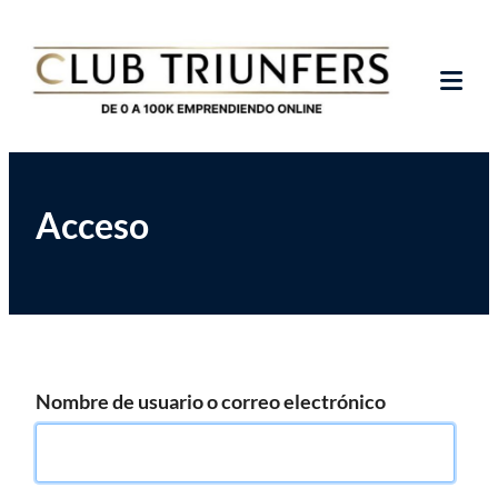
Saltar
Club de Emprendedores Online
Club Triunfers
al
contenido
Tog
Mob
Me
Acceso
Nombre de usuario o correo electrónico