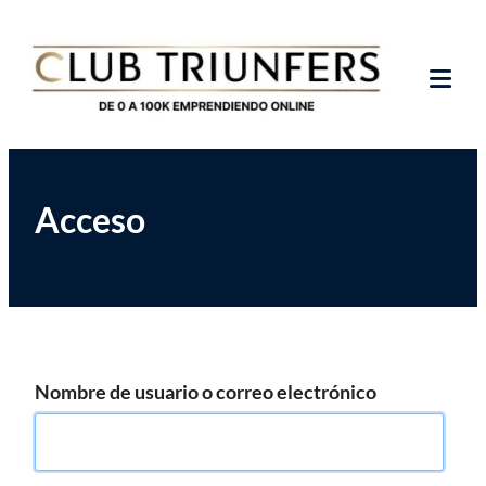
Saltar
Club de Emprendedores Online
Club Triunfers
al
contenido
Tog
Mob
Me
Acceso
Nombre de usuario o correo electrónico