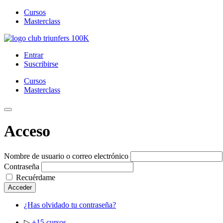
Cursos
Masterclass
Saltar
al
Club Triunfers
Club de Emprendedores Online
Entrar
contenido
Suscribirse
Cursos
Masterclass
Toggle
Mobile
Acceso
Menu
Nombre de usuario o correo electrónico
Contraseña
Recuérdame
Acceder
¿Has olvidado tu contraseña?
▷
+15 cursos