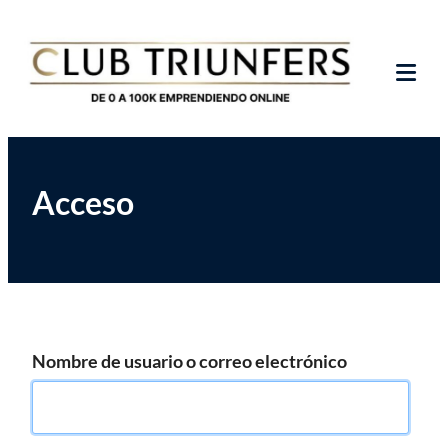
Saltar
Club de Emprendedores Online
Club Triunfers
al
contenido
Tog
Mob
Me
Acceso
Nombre de usuario o correo electrónico