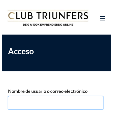
Saltar
Club de Emprendedores Online
Club Triunfers
al
contenido
Tog
Mob
Me
Acceso
Nombre de usuario o correo electrónico