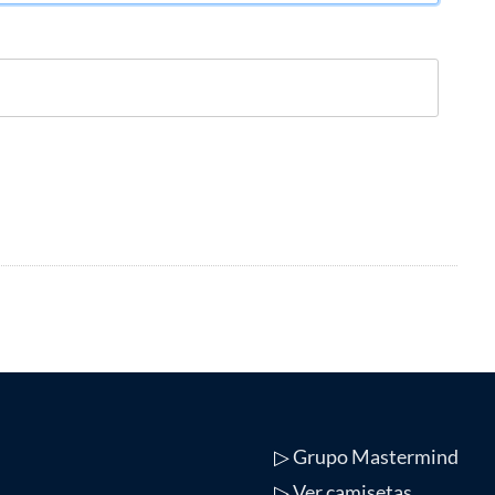
▷
Grupo Mastermind
▷
Ver camisetas