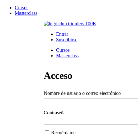
Cursos
Masterclass
Saltar
al
Club Triunfers
Club de Emprendedores Online
Entrar
contenido
Suscribirse
Cursos
Masterclass
Acceso
Nombre de usuario o correo electrónico
Contraseña
Recuérdame